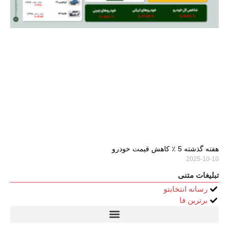
هفته گذشته 5 ٪ کاهش قیمت خودرو
2025-10-10
تبلیغات متنی
رسانه انتخابتو
برترین فا
تیتر24
سولاریس 9 وات دایره ای
قیمت سرور HP
خرید سررسید 1405
استعلام قیمت سرور HP ماهان شبکه