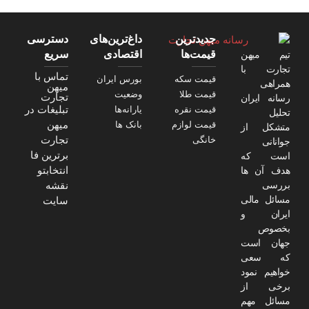
جدیدترین
داغ‌ترین‌های
دسترسی
قیمت‌ها
اقتصادی
سریع
تیم میهن
تجارت با
تماس با
قیمت سکه
بورس ایران
همراهی
میهن
قیمت طلا
وضعیت
تجارت
رسانه ایران
تبلیغات در
قیمت نقره
یارانه‌ها
تحلیل
میهن
قیمت لوازم
بانک ها
متشکل از
تجارت
خانگی
جوانانی
برترین فا
است که
انتخابتو
هدف آن ها
نقشه
بررسی
مسائل مالی
سایت
ایران و
بخصوص
جهان است
که سعی
خواهیم نمود
برخی از
مسائل مهم