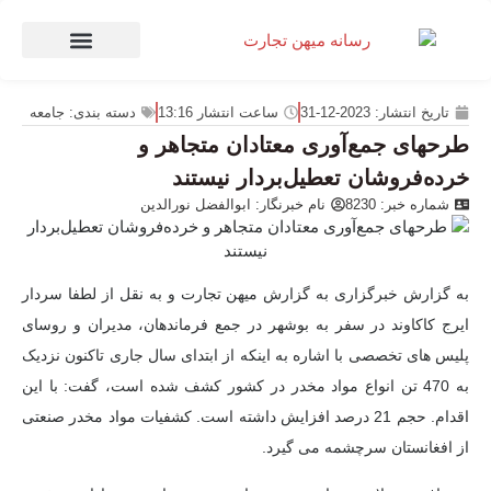
صنعت و تجارت
منهای تجارت
تاریخ انتشار:
2023-12-31
ساعت انتشار
13:16
دسته بندی:
جامعه
طرحهای جمع‌آوری معتادان متجاهر و
خرده‌فروشان تعطیل‌بردار نیستند
شماره خبر: 8230
نام خبرنگار:
ابوالفضل نورالدین
به گزارش خبرگزاری به گزارش میهن تجارت و به نقل از
لطفا
سردار
ایرج کاکاوند در سفر به بوشهر در جمع فرماندهان، مدیران و روسای
پلیس های تخصصی با اشاره به اینکه از ابتدای سال جاری تاکنون نزدیک
به 470 تن انواع مواد مخدر در کشور کشف شده است، گفت: با این
اقدام. حجم 21 درصد افزایش داشته است. کشفیات مواد مخدر صنعتی
از افغانستان سرچشمه می گیرد.