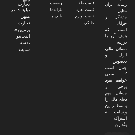
قیمت طلا
وضعیت
تجارت
رسانه ایران
تبلیغات در
قیمت نقره
یارانه‌ها
تحلیل
میهن
قیمت لوازم
بانک ها
متشکل از
تجارت
خانگی
جوانانی
برترین فا
است که
هدف آن ها
انتخابتو
بررسی
نقشه
مسائل مالی
سایت
ایران و
بخصوص
جهان است
که سعی
خواهیم نمود
برخی از
مسائل مهم
دنیای مالی را
با شما در این
وبسایت به
اشتراک
بگذاریم