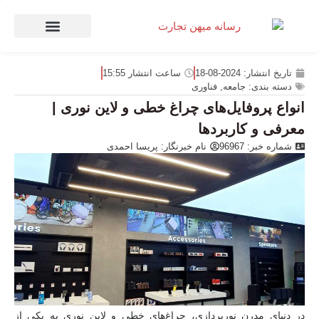
صنعت و تجارت
منهای تجارت
تاریخ انتشار:
2024-08-18
ساعت انتشار
15:55
دسته بندی:
جامعه
,
فناوری
انواع پروفایل‌های چراغ خطی و لاین نوری |
معرفی و کاربردها
شماره خبر: 96967
نام خبرنگار:
پریسا احمدی
در دنیای مدرن نورپردازی، چراغ‌های خطی و
لاین نوری
به یکی از