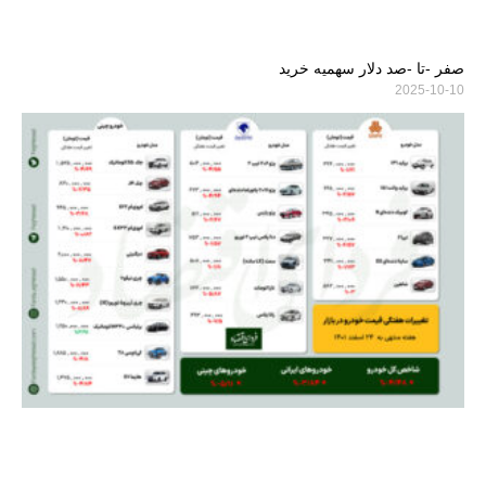
صفر -تا -صد دلار سهمیه خرید
2025-10-10