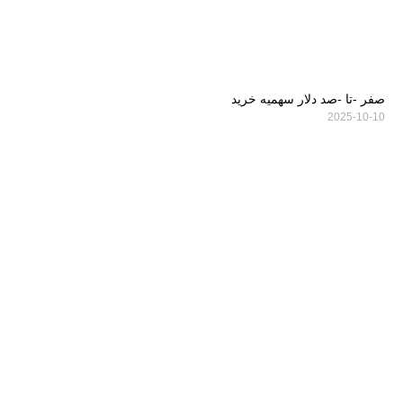
صفر -تا -صد دلار سهمیه خرید
2025-10-10