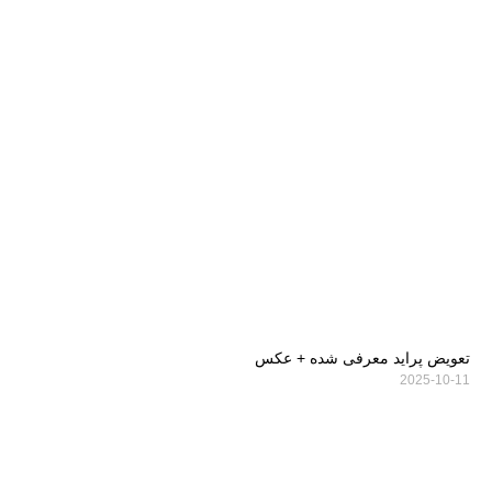
تعویض پراید معرفی شده + عکس
2025-10-11