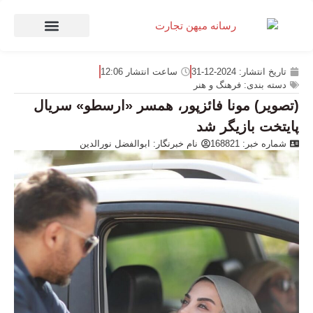
صنعت و تجارت
منهای تجارت
تاریخ انتشار:
2024-12-31
ساعت انتشار
12:06
دسته بندی:
فرهنگ و هنر
(تصویر) مونا فائزپور، همسر «ارسطو» سریال
پایتخت بازیگر شد
شماره خبر: 168821
نام خبرنگار:
ابوالفضل نورالدین