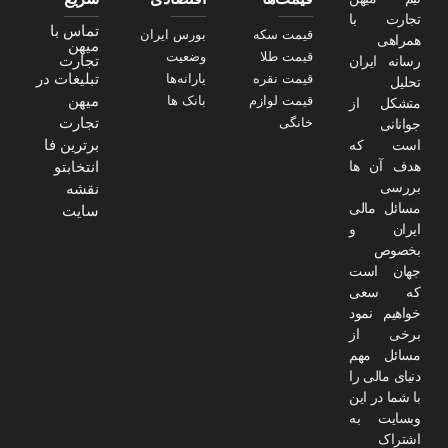
تجارت با
تماس با
قیمت سکه
بورس ایران
همراهی
میهن
قیمت طلا
وضعیت
تجارت
رسانه ایران
تبلیغات در
قیمت نقره
یارانه‌ها
تحلیل
میهن
قیمت لوازم
بانک ها
متشکل از
تجارت
خانگی
جوانانی
برترین فا
است که
هدف آن ها
انتخابتو
بررسی
نقشه
مسائل مالی
سایت
ایران و
بخصوص
جهان است
که سعی
خواهیم نمود
برخی از
مسائل مهم
دنیای مالی را
با شما در این
وبسایت به
اشتراک