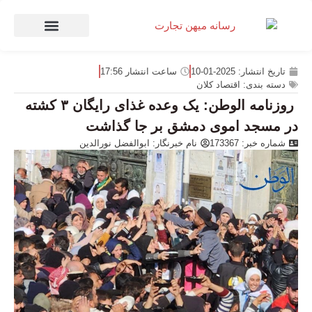
صنعت و تجارت
منهای تجارت
تاریخ انتشار:
2025-01-10
ساعت انتشار
17:56
دسته بندی:
اقتصاد کلان
روزنامه الوطن: یک وعده غذای رایگان ۳ کشته
در مسجد اموی دمشق بر جا گذاشت
شماره خبر: 173367
نام خبرنگار:
ابوالفضل نورالدین