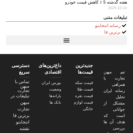
هفته گذشته 5 ٪ کاهش قیمت خودرو
2025-10-10
تبلیغات متنی
رسانه انتخابتو
برترین فا
تیتر24
سولاریس 9 وات دایره ای
قیمت سرور HP
خرید سررسید 1405
استعلام قیمت سرور HP ماهان شبکه
جدیدترین
داغ‌ترین‌های
دسترسی
تیم میهن
قیمت‌ها
اقتصادی
سریع
تجارت با
تماس با
قیمت سکه
بورس ایران
همراهی
میهن
قیمت طلا
وضعیت
تجارت
رسانه ایران
تبلیغات در
قیمت نقره
یارانه‌ها
تحلیل
میهن
قیمت لوازم
بانک ها
متشکل از
تجارت
خانگی
جوانانی
برترین فا
است که
هدف آن ها
انتخابتو
بررسی
نقشه