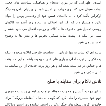
است. اظهاراتی که در مورد انسجام و هماهنگی سیاست های فعلی
دولت سؤال می کند. وی دوباره بر تمایل خود برای پایان دادن به جنگ
اوکراین تأکید کرد ، اما ناامیدی عمیق خود از ولادیمیر پوتین را پنهان
نکرد و هشدار داد که اگر این اختلاف در پنجاه روز آینده به کالاهای
روسی تحمیل شود ، تعرفه ها به کالاهای روسیه اعمال می شود. هشدار
مبنی بر اینکه در پشت سایه سنگین تحریم ها و تنش ها به وضوح
احساس می شود.
بیانیه ای که شاید نه تنها بازتابی از سیاست خارجی ایالات متحده ، بلکه
یک تکرار از نبرد داخلی و بازی های قدرت پیچیده باشد. جایی که وعده
ها و حقایق در هم تنیده شده اند و هر روز پرده جدیدی از این نمایشنامه
عالی حذف می شود.
تلاش ناکام برای مقابله با صلح
با این روحیه آتشین و مخرب ، دونالد ترامپ در ابتدای ریاست جمهوری
دوم خود مسیری را طی کرد که گویی به دنبال “معامله بزرگی” برای
خاموش کردن شعله های جنگ اوکراین است. نماینده وی استیو ویتاکاف