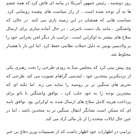
روز دوشنبه ، رئیس جمهور آمریكا در بیانیه ای فاش كرد كه همه چشم
ها به آن توجه شده است ، از راز سیاست های پیچیده رونمایی كرد.
سیاست هایی که همچنان در این زمینه بازی می کنند. در حالی که
واشنگتن ، مانند یک دست نامرئی ، در حال آماده سازی برای ارسال
سلاح های بیشتر به اوکراین است ، ترامپ بار دیگر لحن بحرانی خود را
بر ولادیمیر پوتین به دلیل حملات نظامی حفظ کرد. اما این بار با هشدار
مخلوط شد.
وی پیش بینی کرد که مجلس سنا به زودی طرحی را تحت رهبری یکی
از نزدیکترین متحدین خود ، لیندسی گراهام تصویب می کند. طرحی که
تحریم های سنگین تر بر روسیه را سایه می زند. اما نکته ای که
بیشترین توجه را به خود جلب کرد ، توافق واشنگتن با ناتو برای
پرداخت هزینه کامل سلاح های ارسال شده به اوکراین بود. توافق نامه
ای که ممکن است نشانگر انتقال سنگین تر به متحدین باشد ، اما در
عین حال ایالات متحده را از بار مالی آزاد می کند.
ترامپ در اظهارات خود اظهار داشت كه از تصمیمات وزیر دفاع بی خبر