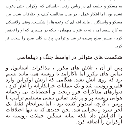
به مسکو و جلسه ای در ریاض رفت. جلساتی که اوکراین حتی دعوت
نشده بود. اما ابتکار عمل ، در میان مخالفت کیف و اختلافات شدید بین
مسکو و واشنگتن ، مانند آینه ای که وعده ها را شکست. وقتی زلانسکی
به کاخ سفید آمد ، نه به عنوان میهمان ، بلکه در مسیری که او را تحقیر
کرد ، مسیر صلح پیچیده تر شد و ترامپ پرتاب کلید صلح را سخت تر
کرد.
شکست های متوالی در اواسط جنگ و دیپلماسی
پس از آن ، تلاش های مکرر ، مذاکرات استانبول و
تماس های مکرر اما ناکارآمد با روسیه همه مانند نسیم
بود که روی آتش نشد. هنگامی که ارتش اوکراین وارد
قلمرو روسیه شد و یک عملیات خرابکارانه را آغاز کرد ،
دیوارهای مذاکرات فرو ریخت و اعتصابات بی رحمانه
هوایی روسیه پر و پر شد. تماس تلفنی مستقیم ترامپ با
پوتین ، گرچه امیدوار کننده بود ، اما سرانجام فقط یک
لحن سرد و بحرانی شد. لحن جدیدی که نه تنها اختلافات
را افزایش داد بلکه سایه سنگین حملات روسیه به
اوکراین را اضافه کرد.