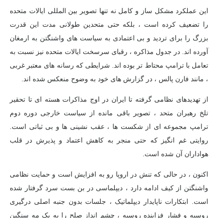
این عملکرد مشکل ساز و کامل نه تنها تصویر بین المللی ایالات متحده
را تضعیف کرده است ، بلکه حتی متحدین طولانی مدت این قدرت
بزرگ را برای تردید و بی اعتمادی به سیاست های واشنگتن به ارمغان
آورده اند. در جدول مذاکره ، رقبای سرسخت ایالات متحده نیز نسبت به
تعامل با ترامپ محتاط تر بوده اند. شرایطی که رسانه های معتبر غربی
، مانند فارن پالس ، در گزارش های خود به وضوح منعکس شده اند.
از تهدیدهای نظامی گرفته تا ایران در اوج مذاکرات هسته ای تا تحقیر
تلخ رهبران متحد ، تصویر باقی مانده از سیاست خارجی دوره دوم
ترامپ مجموعه ای از شکست ها ، عقب نشینی ها و بی ثباتی است.
روایتی غم انگیز که حتی منجر به کاهش اعتماد و پذیرش در قلب
هواداران آن شده است.
اکنون ، در حالی که تنش در اروپا رو به افزایش است و حمایت نظامی
واشنگتن از کیف ادامه دارد ، دیپلماسی در بن بست سرد گرفتار شده
است. ابتکارات ناپایدار دیپلماتیک ، جلسات بدون جنبه اصلی درگیری
روسیه و فشار فزاینده روسیه ، چشم انداز صلح را به یک مه سنگین