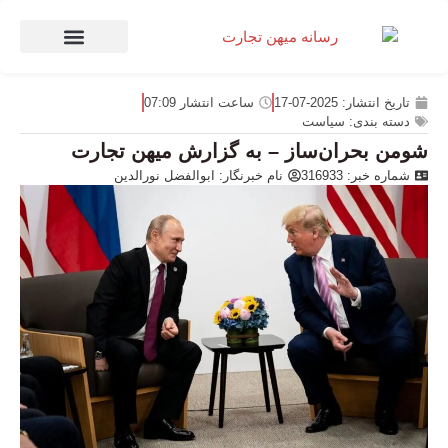
صنعت و تجارت
منهای تجارت
تاریخ انتشار:
2025-07-17
ساعت انتشار
07:09
دسته بندی:
سیاست
شومن بحران‌ساز – به گزارش میهن تجارت
شماره خبر: 316933
نام خبرنگار:
ابوالفضل نورالدین