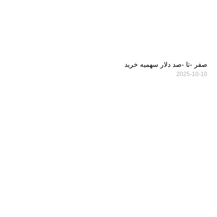
صفر -تا -صد دلار سهمیه خرید
2025-10-10