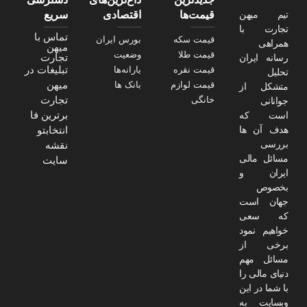
تیم میهن
قیمت‌ها
اقتصادی
سریع
تجارت با
تماس با
قیمت سکه
بورس ایران
همراهی
میهن
قیمت طلا
وضعیت
تجارت
رسانه ایران
تبلیغات در
قیمت نقره
یارانه‌ها
تحلیل
میهن
قیمت لوازم
بانک ها
متشکل از
تجارت
خانگی
جوانانی
برترین فا
است که
هدف آن ها
انتخابتو
بررسی
نقشه
مسائل مالی
سایت
ایران و
بخصوص
جهان است
که سعی
خواهیم نمود
برخی از
مسائل مهم
دنیای مالی را
با شما در این
وبسایت به