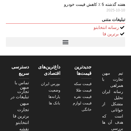
جدیدترین
داغ‌ترین‌های
دسترسی
تیم میهن
قیمت‌ها
اقتصادی
سریع
تجارت با
تماس با
قیمت سکه
بورس ایران
همراهی
میهن
قیمت طلا
وضعیت
تجارت
رسانه ایران
تبلیغات در
قیمت نقره
یارانه‌ها
تحلیل
میهن
قیمت لوازم
بانک ها
متشکل از
تجارت
خانگی
جوانانی
برترین فا
است که
هدف آن ها
انتخابتو
بررسی
نقشه
مسائل مالی
سایت
ایران و
بخصوص
جهان است
که سعی
خواهیم نمود
برخی از
مسائل مهم
دنیای مالی را
با شما در این