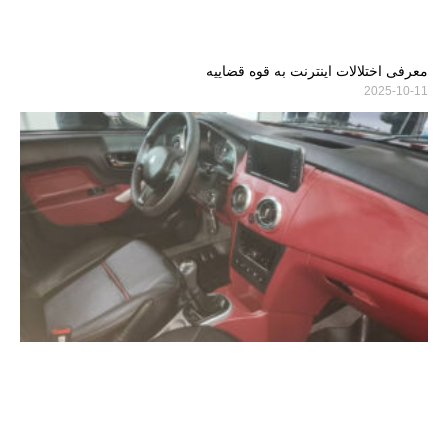
تعویض پراید معرفی شده + عکس
2025-10-11