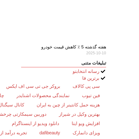
هفته گذشته 5 ٪ کاهش قیمت خودرو
2025-10-10
تبلیغات متنی
رسانه انتخابتو
برترین فا
سی پی کالاف
بروکر جی تی سی اف ایکس
فین تیوب
نمایندگی محصولات اشنایدر
چا
هزینه حمل کانتینر از چین به ایران
کانال سیگنال
بهترین وکیل در شیراز
دوربین سیمکارتی چرخش
افزایش ویو ایتا
دانلود ویدیو از اینستاگرام
ویزای دانمارک
dafibeauty
تجربه درآمد ا