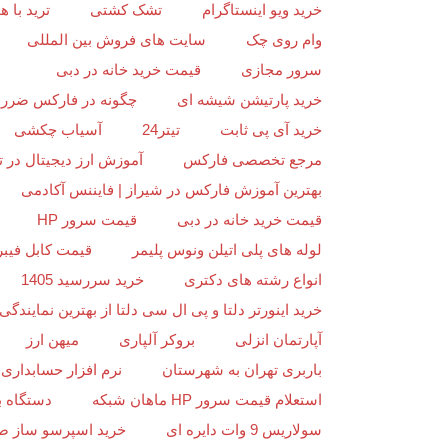
خرید ویو اینستاگرام
تشک کشتی
ترید با
وام روی چک
سایت های فروش بین المللی
سرور مجازی
قیمت خرید خانه در دبی
خرید پارتیشن شیشه ای
چگونه در فارکس ضرر ن
خرید آی پی ثابت
تیتر24
آسیاب چکشی
مرجع تخصصی فارکس
آموزش ارز دیجیتال در ت
بهترین آموزش فارکس در شیراز | فایننس آکادمی
قیمت خرید خانه در دبی
قیمت سرور HP
لوله های پلی اتیلن ونوس پلیمر
قیمت کابل فیبر
انواع رشته های دکتری
خرید سررسید 1405
خرید اینورتر دلتا و پی ال سی دلتا از بهترین نمایندگی د
آپارتمان انزلی
بروکر آلپاری
میهن ارز
باربری تهران به شهرستان
نرم افزار حسابداری 
استعلام قیمت سرور HP ماهان شبکه
دستگاه ب
سولاریس 9 وات دایره ای
خرید اسپرسو ساز ص