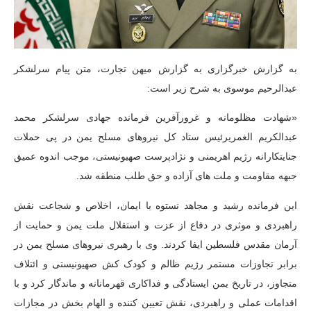
به گزارش خبرگزاری به گزارش میهن تجارت، متن پیام سرلشکر
عبدالرحیم موسوی به شرح زیر است:
«شهادت مظلومانه و غرورآفرین فرمانده جهادی سرلشکر محمد
عبدالکریم
الغمری
رئیس ستاد کل نیروهای مسلح یمن در پی حملات
جنایتکارانه رژیم اهریمنی و نژادپرست صهیونیستی، موجب اندوه عمیق
جبهه مقاومت و ملت های آزاده و حق طلب منطقه شد.
این فرمانده رشید و مجاهد نستوه با ایمان، اخلاص و شجاعت نقش
راهبردی و موثری در دفاع از عزت و استقلال ملت یمن و حمایت از
آرمان مقدس فلسطین ایفا کردند. وی با رهبری نیروهای مسلح یمن در
برابر تجاوزات مستمر رژیم ظالم و کودک کش صهیونیستی و ائتلاف
متجاوز، در تاریخ یمن ایستادگی و فداکاری قهرمانانه و ماندگار کرد و با
اقدامات عملی و راهبردی، نقش تعیین کننده و الهام بخش در مجازات