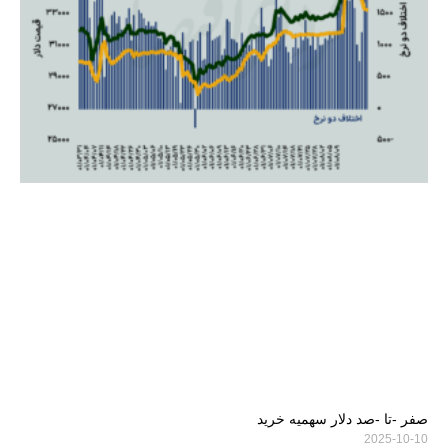
صفر -تا -صد دلار سهمیه خرید
2025-10-10