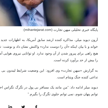
پایگاه خبری تحلیلی میهن تجارت (mihantejarat.com):
آرون دیوید میلر، مذاکره کننده ارشد سابق آمریکا، به اظهارات جدید
خواند و با بیان اینکه «آن را دوست ندارد» واکنش نشان داد و نوشت:
هیچ راهی برای پیروز شدن از آن وجود ندارد. او توانایی نیروی هوایی آم
را بیش از حد برآورد کرده است.
به گزارش «میهن تجارت» وی افزود: این وضعیت شرایط لیندون بی ج
تداعی کننده جنگ ویتنام است.
دیوید میلر ادامه داد: “من مانند یک مسافر بی پول در تگرگ تگزاس ا
توانم پنهان شوم، نمی توانم جلوی تگرگ را بگیرم.”