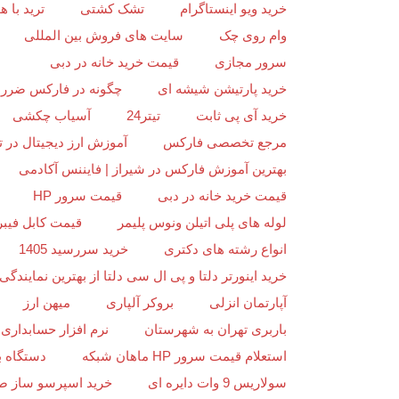
خرید ویو اینستاگرام
تشک کشتی
ترید با
وام روی چک
سایت های فروش بین المللی
سرور مجازی
قیمت خرید خانه در دبی
خرید پارتیشن شیشه ای
چگونه در فارکس ضرر ن
خرید آی پی ثابت
تیتر24
آسیاب چکشی
مرجع تخصصی فارکس
آموزش ارز دیجیتال در ت
بهترین آموزش فارکس در شیراز | فایننس آکادمی
قیمت خرید خانه در دبی
قیمت سرور HP
لوله های پلی اتیلن ونوس پلیمر
قیمت کابل فیبر
انواع رشته های دکتری
خرید سررسید 1405
خرید اینورتر دلتا و پی ال سی دلتا از بهترین نمایندگی د
آپارتمان انزلی
بروکر آلپاری
میهن ارز
باربری تهران به شهرستان
نرم افزار حسابداری 
استعلام قیمت سرور HP ماهان شبکه
دستگاه ب
سولاریس 9 وات دایره ای
خرید اسپرسو ساز ص