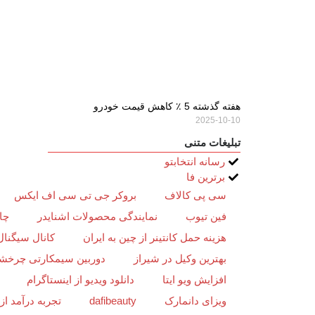
هفته گذشته 5 ٪ کاهش قیمت خودرو
2025-10-10
تبلیغات متنی
رسانه انتخابتو
برترین فا
سی پی کالاف
بروکر جی تی سی اف ایکس
فین تیوب
نمایندگی محصولات اشنایدر
چا
هزینه حمل کانتینر از چین به ایران
کانال سیگنال
بهترین وکیل در شیراز
دوربین سیمکارتی چرخش
افزایش ویو ایتا
دانلود ویدیو از اینستاگرام
ویزای دانمارک
dafibeauty
تجربه درآمد ا