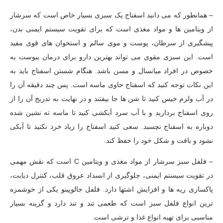
– همانطور که می دانید اسفناج یک سبزی بسیار خاص است که سرشار
از ویتامین ها و مواد مغذی است که برای تقویت سیستم ایمنی بدن،
پیشگیری از سرطان، پوست و موی سالم و استخوان های قوی مفید
است. این سبزی مقوی می تواند بهترین دارو برای درمان یبوست به
خصوص در افراد میانسال و مسن باشد. هنگام شستن اسفناج باید به
این نکات توجه کنید که اسفناج حاوی ماسه است. پس چند دقیقه آن را
در آب ولرم خیس کنید تا شن ها جا بیفتند و در نهایت به تدریج آن را از
روی اسفناج بردارید و با آب سرد آبکشی کنید تا ماسه ته نشین شده
دوباره به اسفناج نچسبد. سعی کنید اسفناج را زیاد خرد نکنید تا آبکی
نشود و بافت و شکل خود را حفظ کند.
– فلفل سبز سرشار از مواد مغذی و ویتامین C است که نقش مهمی
در تقویت سیستم ایمنی، جلوگیری از انسداد عروق قلب، کنترل دیابت،
پاکسازی ریه ها و افزایش اشتها دارد. فلفل جالوپینو یکی از خوشمزه
ترین انواع فلفل سبز است که طعمی تند و تند دارد و گزینه بسیار
مناسبی برای تهیه انواع غذا و ترشی است.