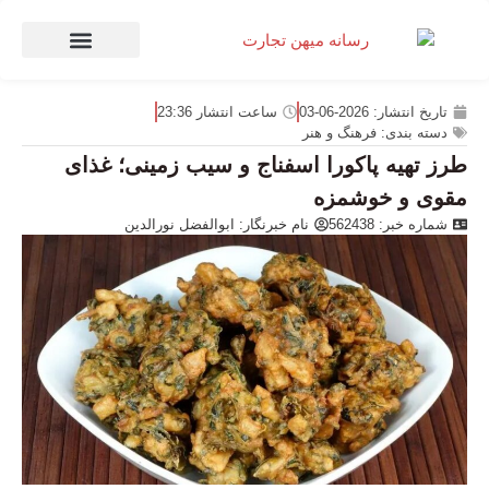
صنعت و تجارت
منهای تجارت
تاریخ انتشار:
2026-06-03
ساعت انتشار
23:36
دسته بندی:
فرهنگ و هنر
طرز تهیه پاکورا اسفناج و سیب زمینی؛ غذای
مقوی و خوشمزه
شماره خبر: 562438
نام خبرنگار:
ابوالفضل نورالدین