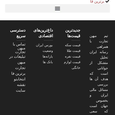
برترین فا
تیتر24
سولاریس 9 وات دایره ای
قیمت سرور HP
خرید سررسید 1405
استعلام قیمت سرور HP ماهان شبکه
جدیدترین
داغ‌ترین‌های
دسترسی
تیم میهن
قیمت‌ها
اقتصادی
سریع
تجارت با
تماس با
قیمت سکه
بورس ایران
همراهی
میهن
قیمت طلا
وضعیت
تجارت
رسانه ایران
تبلیغات در
قیمت نقره
یارانه‌ها
تحلیل
میهن
قیمت لوازم
بانک ها
متشکل از
تجارت
خانگی
جوانانی
برترین فا
است که
هدف آن ها
انتخابتو
بررسی
نقشه
مسائل مالی
سایت
ایران و
بخصوص
جهان است
که سعی