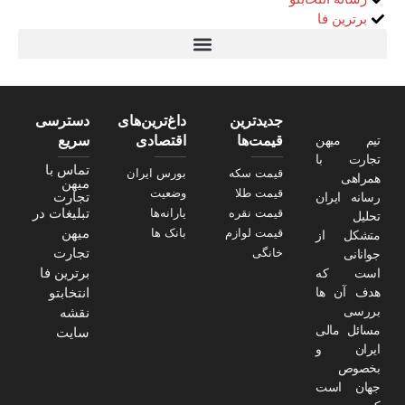
برترین فا
تیتر24
سولاریس 9 وات دایره ای
قیمت سرور HP
خرید سررسید 1405
استعلام قیمت سرور HP ماهان شبکه
جدیدترین
داغ‌ترین‌های
دسترسی
تیم میهن
قیمت‌ها
اقتصادی
سریع
تجارت با
تماس با
قیمت سکه
بورس ایران
همراهی
میهن
قیمت طلا
وضعیت
تجارت
رسانه ایران
تبلیغات در
قیمت نقره
یارانه‌ها
تحلیل
میهن
قیمت لوازم
بانک ها
متشکل از
تجارت
خانگی
جوانانی
برترین فا
است که
هدف آن ها
انتخابتو
بررسی
نقشه
مسائل مالی
سایت
ایران و
بخصوص
جهان است