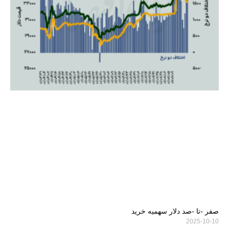
صفر -تا -صد دلار سهمیه خرید
2025-10-10