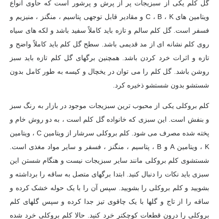
گل کلم یکی از سبزیجات پر از پرش و پرشور است که حاوی انواع
ویتامین های C ، B ، K و مقادیر قابل توجهی پتاسیم ، منگنز ، منیزیم و
فسفر است. گل کلم سالم و تازه باید کاملاً سفید باشد و لکه های سیاه
روی کلم نشانه ای از مد قدیمی باشد. سطح گل کلم باید کاملاً واضح و
تازه و اثرات خرد کردن باشد. همچنین برگهای گل کلم تازه باید سبز
روشن باشد. گل کلم را می توان در یخچال و کیسه به طور کامل بدون
شستشو بدون شستشو ذخیره کرد.
کلم بروکلی یکی از محبوب ترین سبزیجات موجود در بازار به رنگ سبز
و بنفش است. این سبزی که خانواده گل کلم است ، به دو روش خام و
پخته شده مصرف می شود. کلم بروکلی سرشار از ویتامین C ، ویتامین
K ، ویتامین A و B ، پتاسیم ، منگنز ، فسفر و سایر مواد مغذی است.
شستشوی کلم بروکلی مانند سایر سبزیجات نیست و هنگام شستن این
سبزی باید نکات را دنبال کنید. ابتدا برگهای متصل به ساقه را برداشته و
بشویید و کلم بروکلی را بشویید. سپس آن را با یک حوله خشک کرده و
ساقه را از تاج و گلها با یک چاقوی تیز جدا کرده و سپس گلهای کلم
بروکلی را درون قطعات کوچکتر خرد کنید. حالا کلم بروکلی خرد شده