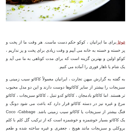
غوغا
برای ما ایرانیان ، کوکو حکم دست ماست. هر وقت ما از پخت و
پز خسته و خسته به خانه می آییم و وقت زیادی برای پخت و پز نداریم ،
کوکو اولین و بهترین گزینه است که برای مدت کوتاهی به ما می آید و
یک شام یا ناهار فوری را آماده می کنیم.
به گفته به گزارش میهن تجارت ،
ایرانیان معمولاً کاکائو سیب زمینی و
سبزیجات را بیشتر از سایر کاکائوها دوست دارند و این دو مدل محبوب
تر هستند. اما کاکائو بادمجان ، کاکائو کدو تنبل ، کاکائو سبزیجات ، کاکائو
مرغ و غیره نیز در دسته کاکائو قرار دارد که باعث می شود دونگ و
فنگ بیشتر از سبزیجات یا کاکائو سیب زمینی باشد. Coco -Cabbage
یک کاکائو بسیار خوشمزه و خوشمزه است که از ترکیب گل کلم با کلم
بروکلی و سبزیجات مانند هویج ، جعفری و غیره ساخته شده و طعم